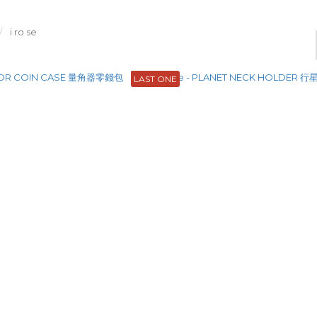
i ro se
LAST ONE