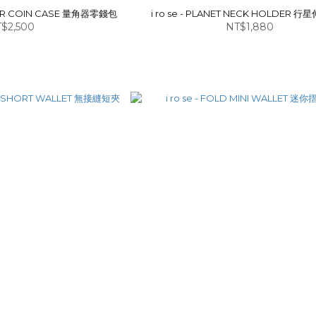
CTOR COIN CASE 量角器零錢包
i ro se - PLANET NECK HOLDER 
$2,500
NT$1,880