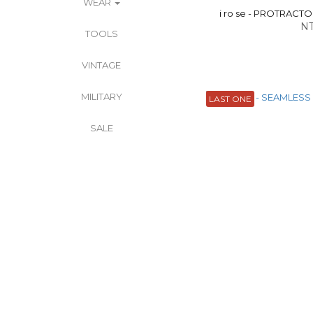
WEAR
i ro se - PROTRA
NT
TOOLS
VINTAGE
MILITARY
LAST ONE
SALE